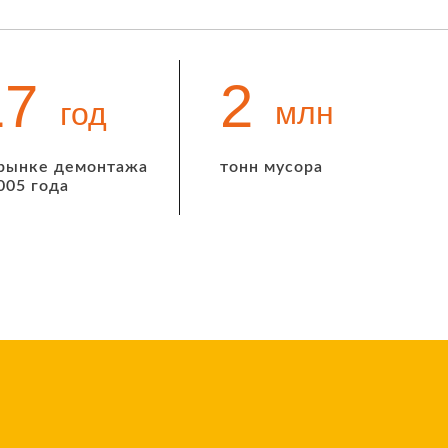
21
2
млн
год
 рынке демонтажа
тонн мусора
005 года