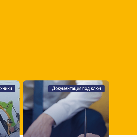
ехники
Документация под ключ
Документация под ключ
РУЕМ
ОФОРМЛЯЕМ ВСЁ
100%:
ЛЕГАЛЬНО — БЕЗ
ШТРАФОВ И ПРОБЛЕМ:
35 кубов
 робота
ом-2000
• ОССИГ (оценка соответствия
авесным
строительных изделий)