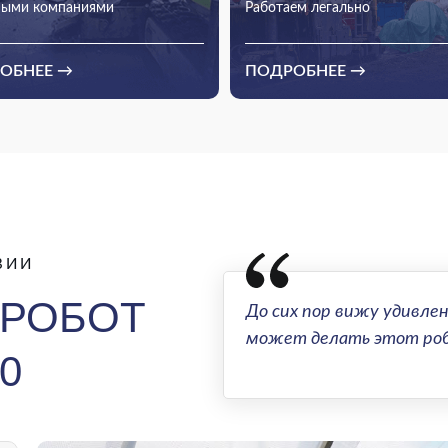
ными компаниями
Работаем легально
Если доверяют они — можете
доверять и вы
Работаем в Москве и Мо
 1000 завершённых объектов за
ОБНЕЕ →
ПОДРОБНЕЕ →
20 лет
области, а также в других
ВИИ
РОБОТ
До сих пор вижу удивлен
может делать этот ро
0