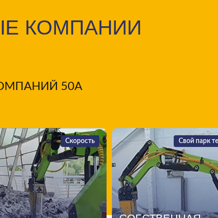
ЫЕ КОМПАНИИ
 КОМПАНИЙ 50А
Скорость
Скорость
Свой парк техники
Свой парк т
ПОКА КОНКУРЕНТЫ
КОНТРОЛИ
СЧИТАЮТ И
ПРОЦЕСС НА 
СОГЛАСОВЫВАЮТ — МЫ
• 2 самосвала 25 и 
УЖЕ РАБОТАЕМ:
• 3 Демонтажных
Бетонол
• Связь за 7 минут после заявки
• Экскаватор с н